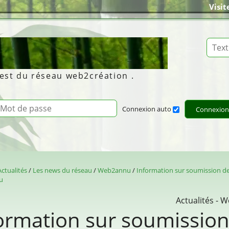
Visit
réation.info
Reche
 test du réseau web2création .
entifiant de connexion
Mot de passe
Connexion auto
Connexion
Actualités
Les news du réseau
Web2annu
Information sur soumission d
u
Actualités -
ormation sur soumission