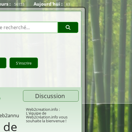
eurs :
Aujourd'hui :
56153
63
rche
S'inscrire
Discussion
e
Web2creation.info
:
L'équipe de
 Web2annu
Web2création.info vous
souhaite la bienvenue !
 de