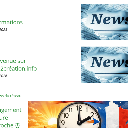
rmations
2023
venue sur
création.info
2026
ws du réseau
ngement
ure
roche ⏰