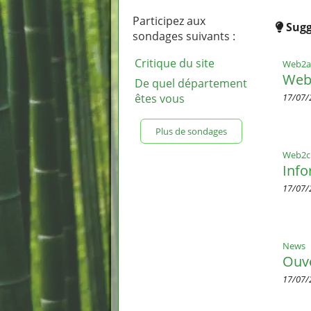
Participez aux
Sugg
sondages suivants :
Critique du site
Web2a
Web
De quel département
17/07/
êtes vous
Plus de sondages
Web2cr
Info
17/07/
News
Ouv
17/07/