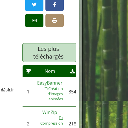
Partager par email
Imprimer
Les plus
téléchargés
Nom
EasyBanner
Création
 @sfr.fr
1
354
d'images
animées
WinZip
2
Compression
218