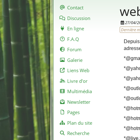
we
Contact
Discussion
27/04/2
En ligne
Dernière m
F.A.Q
Depuis
adresse
Forum
*@gmai
Galerie
*@yaho
Liens Web
*@yah
Livre d'or
*@outl
Multimédia
*@outlo
Newsletter
*@hotma
Pages
*@hotm
Plan du site
*@hotm
Recherche
*@live.