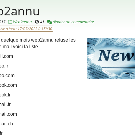
b2annu
017
Web2annu
41
Ajouter un commentaire
ise à jour:
17/07/2023 à 15h30
 quelque mois web2annu refuse les
 mail voici la liste
l.com
o.fr
oo.com
ook.com
ok.fr
il.fr
ail.com
ail.ch
fr