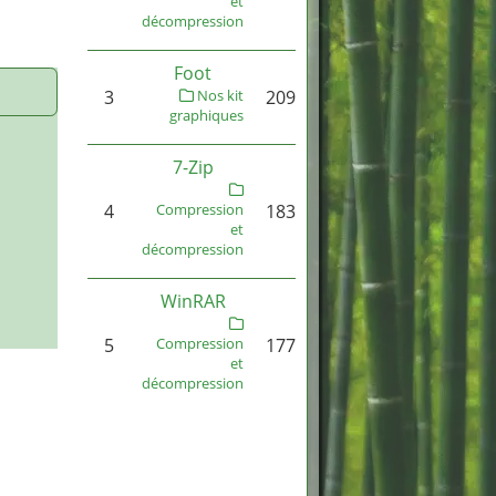
et
décompression
Foot
3
Nos kit
209
graphiques
7-Zip
4
Compression
183
et
décompression
WinRAR
5
Compression
177
et
décompression