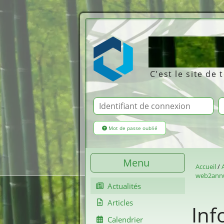
Web2c
C'est le site de
Id
Mot de passe oublié
Menu
Accueil
web2ann
Actualités
Articles
Inf
Calendrier