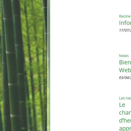
Racine
Info
17/07/
News
Bien
Web2
03/04/
Les ne
Le
cha
d’he
app