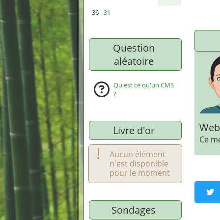
36
31
Question
aléatoire
Qu'est ce qu'un CMS
?
Web2
Livre d'or
Ce me
Aucun élément
n'est disponible
pour le moment
Sondages