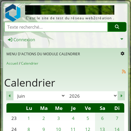
Web2création.info
C'est le site de test du réseau web2création .
Recherche
Connexion
MENU D'ACTIONS DU MODULE CALENDRIER
Accueil
Calendrier
Calendrier
mois
an
Lu
Ma
Me
Je
Ve
Sa
Di
Se
1
2
3
4
5
6
7
23
8
9
10
11
12
13
14
24