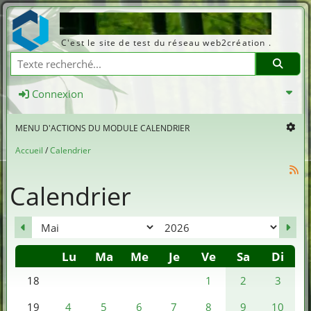
Web2création.info
C'est le site de test du réseau web2création .
Recherche
Connexion
MENU D'ACTIONS DU MODULE CALENDRIER
Accueil
Calendrier
Calendrier
mois
an
Lu
Ma
Me
Je
Ve
Sa
Di
Se
1
2
3
18
4
5
6
7
8
9
10
19