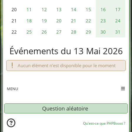
11
12
13
14
15
16
17
20
18
19
20
21
22
23
24
21
25
26
27
28
29
30
31
22
Événements du 13 Mai 2026
Aucun élément n'est disponible pour le moment
MENU
Question aléatoire
Qu'est-ce que PHPBoost ?